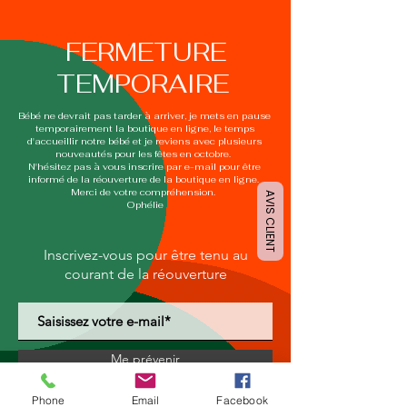
FERMETURE
TEMPORAIRE
Bébé ne devrait pas tarder à arriver, je mets en pause
temporairement la boutique en ligne, le temps
d'accueillir notre bébé et je reviens avec plusieurs
nouveautés pour les fêtes en octobre.
N'hésitez pas à vous inscrire par e-mail pour être
informé de la réouverture de la boutique en ligne.
Merci de votre compréhension.
AVIS CLIENT
Ophélie
Inscrivez-vous pour être tenu au
courant de la réouverture
Me prévenir
Phone
Email
Facebook