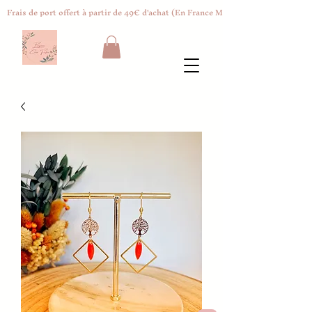
Frais de port offert à partir de 49€ d'achat (En France Métropolitaine)