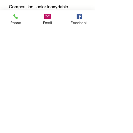
Composition : acier inoxydable
Phone
Email
Facebook
Chargement...
I
nfomations pratique :
Mentions légales
CGV et CGU
Politique d'expédition
Politique de confidentialité et cookies
A propos
Contact