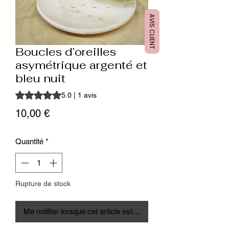
AVIS CLIENT
Boucles d’oreilles
asymétrique argenté et
bleu nuit
La note est de 5.0 sur cinq étoiles sur la base de 1 avis
5.0 | 1 avis
Prix
10,00 €
Quantité
*
Rupture de stock
Me notifier lorsque cet article est disponible