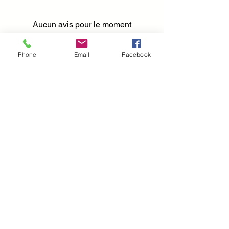
Aucun avis pour le moment
Partagez votre expérience, soyez le
premier à laisser un avis.
Phone
Email
Facebook
Laisser un avis
I
nfomations pratique :
Mentions légales
CGV et CGU
Politique d'expédition
Politique de confidentialité et cookies
A propos
Contact