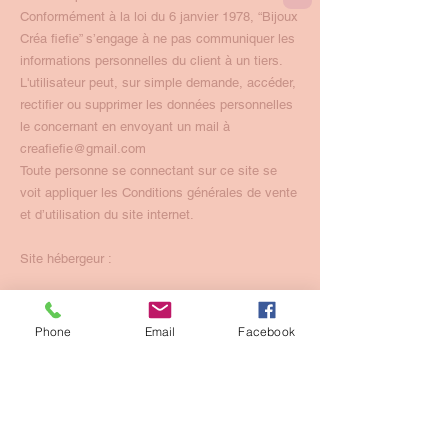
Conformément à la loi du 6 janvier 1978, “Bijoux
Créa fiefie” s’engage à ne pas communiquer les
informations personnelles du client à un tiers.
L'utilisateur peut, sur simple demande, accéder,
rectifier ou supprimer les données personnelles
le concernant en envoyant un mail à
creafiefie@gmail.com
​Toute personne se connectant sur ce site se
voit appliquer les Conditions générales de vente
et d’utilisation du site internet.
Site hébergeur :
Hébergeur : WIX
1 Grant's Row, Dublin 2 D02HX96, Ireland.
Phone
Email
Facebook
I
nfomations pratique :
Mentions légales
CGV et CGU