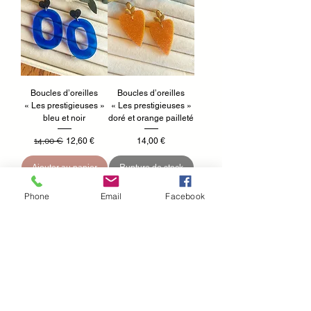
Boucles d’oreilles
Boucles d’oreilles
« Les prestigieuses »
« Les prestigieuses »
bleu et noir
doré et orange pailleté
Prix original
Prix promotionnel
Prix
14,00 €
12,60 €
14,00 €
Ajouter au panier
Rupture de stock
SOLDES
SOLDES
Phone
Email
Facebook