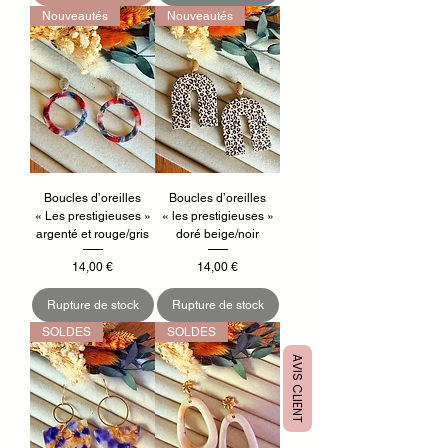
Nouveautés
Nouveautés
Boucles d’oreilles
Boucles d’oreilles
« Les prestigieuses »
« les prestigieuses »
argenté et rouge/gris
doré beige/noir
Prix
Prix
14,00 €
14,00 €
Rupture de stock
Rupture de stock
SOLDES
SOLDES
AVIS CLIENT