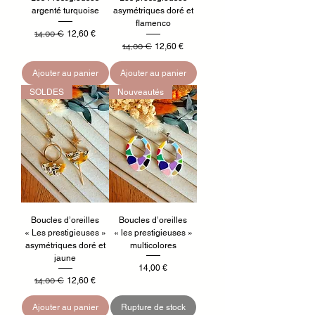
argenté turquoise
asymétriques doré et
flamenco
Prix original
Prix promotionnel
14,00 €
12,60 €
Prix original
Prix promotionnel
14,00 €
12,60 €
Ajouter au panier
Ajouter au panier
SOLDES
Nouveautés
Boucles d’oreilles
Boucles d’oreilles
« Les prestigieuses »
« les prestigieuses »
asymétriques doré et
multicolores
jaune
Prix
14,00 €
Prix original
Prix promotionnel
14,00 €
12,60 €
Ajouter au panier
Rupture de stock