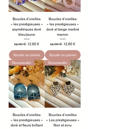
Boucles d’oreilles
Boucles d’oreilles
« les prestigieuses »
« les prestigieuses »
asymétriques doré
doré et beige marbré
bleu/jaune
marron
Prix original
Prix promotionnel
Prix original
Prix promotionnel
14,00 €
12,60 €
14,00 €
12,60 €
Ajouter au panier
Ajouter au panier
Nouveautés
Nouveautés
Boucles d’oreilles
Boucles d’oreilles
« les prestigieuses »
« Les prestigieuses »
doré et fleurs brillant
Noir et écru