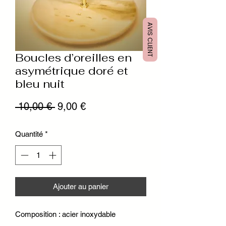
AVIS CLIENT
Boucles d’oreilles en
asymétrique doré et
bleu nuit
Prix
Prix
 10,00 € 
9,00 €
original
promotionnel
Quantité
*
Ajouter au panier
Composition : acier inoxydable