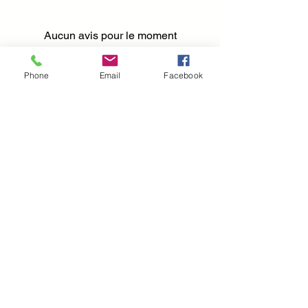
Aucun avis pour le moment
Partagez votre expérience, soyez le
premier à laisser un avis.
Phone
Email
Facebook
Laisser un avis
I
nfomations pratique :
Mentions légales
CGV et CGU
Politique d'expédition
Politique de confidentialité et cookies
A propos
Contact