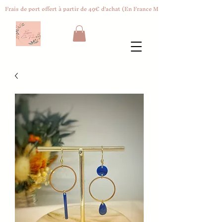
Frais de port offert à partir de 49€ d'achat (En France Métropolitaine)