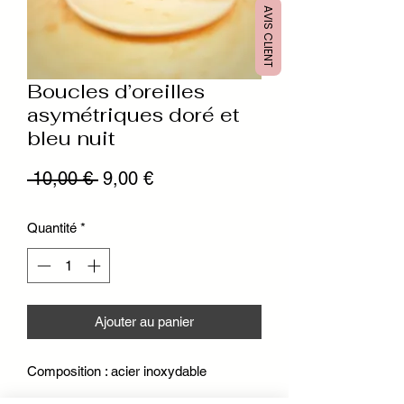
AVIS CLIENT
Boucles d’oreilles
asymétriques doré et
bleu nuit
Prix
Prix
 10,00 € 
9,00 €
original
promotionnel
Quantité
*
Ajouter au panier
Composition : acier inoxydable