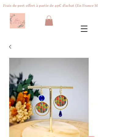
Frais de port offert à partir de 49€ d'achat (En France Métropolitaine)