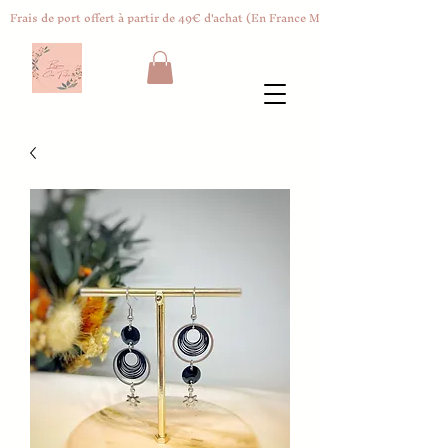
Frais de port offert à partir de 49€ d'achat (En France Métropolitaine)