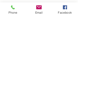
Phone
Email
Facebook
Chargement...
I
nfomations pratique :
Mentions légales
CGV et CGU
Politique d'expédition
Politique de confidentialité et cookies
A propos
Contact