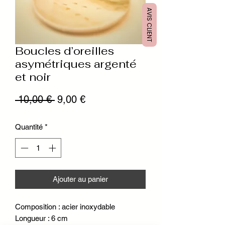
AVIS CLIENT
Boucles d’oreilles
asymétriques argenté
et noir
Prix
Prix
 10,00 € 
9,00 €
original
promotionnel
Quantité
*
Ajouter au panier
Composition : acier inoxydable
Longueur : 6 cm