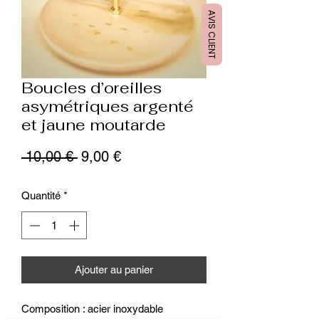
AVIS CLIENT
Boucles d’oreilles
asymétriques argenté
et jaune moutarde
Prix
Prix
 10,00 € 
9,00 €
original
promotionnel
Quantité
*
Ajouter au panier
Composition : acier inoxydable