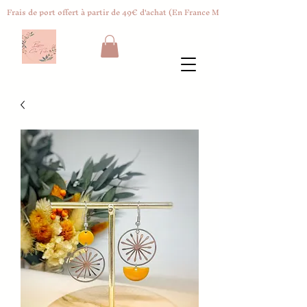
Frais de port offert à partir de 49€ d'achat (En France Métropolitaine)