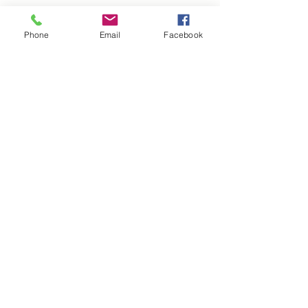
Phone
Email
Facebook
Chargement...
I
nfomations pratique :
Mentions légales
CGV et CGU
Politique d'expédition
Politique de confidentialité et cookies
A propos
Contact