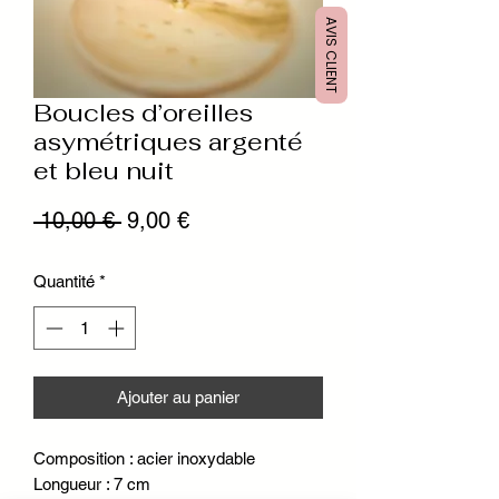
AVIS CLIENT
Boucles d’oreilles
asymétriques argenté
et bleu nuit
Prix
Prix
 10,00 € 
9,00 €
original
promotionnel
Quantité
*
Ajouter au panier
Composition : acier inoxydable
Longueur : 7 cm