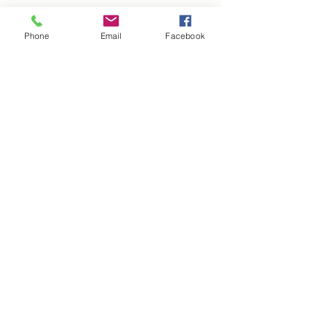
Phone
Email
Facebook
Chargement...
I
nfomations pratique :
Mentions légales
CGV et CGU
Politique d'expédition
Politique de confidentialité et cookies
A propos
Contact